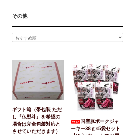
2026/02/14
ハム屋（天狗ハム）の作るこだわり「ハムカツ」
が販売されました！
2025/08/29
「卸販売」を開始いたしました！まずはお問合せ
その他
よりご相談下さい<(_ _)>
2025/07/14
お届け先1か所に付き10,800円（税込）以上ご購
入で送料無料(^^)/（ただし例外（冷凍商品を同梱された場合な
ど）もございます）
2025/07/14
会員登録後のお買い物がお得に！！ポイントにつ
いても変更しました<(_ _)>
2025/05/13
天狗ハムオンラインショップ会員様限定！
3％OFF商品を増やしました(^^)/
2025/01/05
「お肉」のご注文は「お急ぎ便」「当日出荷」の
対象外です。詳しくは各ページの「商品説明」欄をご確認くださ
い。
2025/01/05
【ご注意】配送をお急ぎの方は、日付指定をせず
に、備考欄にその旨をご記入ください。品物が準備出来次第、発
送させていただきます。
ギフト箱（帯包装-ただ
2025/01/05
「地域から元気に！！」天狗ハムでは【金沢市】
の「ふるさと納税返礼品」に提供しております。
し『仏熨斗』を希望の
国産豚ポークジャ
場合は完全包装対応と
ーキー38ｇ×5袋セット
させていただきます）