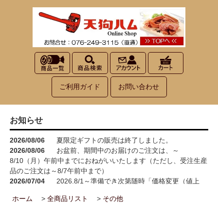
ご利用ガイド
お問い合わせ
お知らせ
2026/08/06
夏限定ギフトの販売は終了しました。
2026/08/06
お盆前、期間中のお届けのご注文は、～
8/10（月）午前中までにおねがいいたします（ただし、受注生産
品のご注文は～8/7午前中まで）
2026/07/04
2026.8/1～準備でき次第随時「価格変更（値上
げ）」をさせていただきます<(_ _)>
ホーム
>
全商品リスト
>
その他
2026/05/15
お買い物が楽しくなる！100円お買い上げごとに1
ポイント進呈→3ポイント進呈に！！