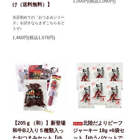
1,000円(税込1,080円)
け（送料無料）】
当店初めての「おつまみシリー
ズ」を試すならまずこちらをど
うぞ♪
1,460円(税込1,576円)
【205ｇ（和）】新登場
北陸だよりビーフ
和牛BJ入り５種類入っ
ジャーキー 18g ×6袋セ
たおつまみセット【ゆ
ット【ゆうパケットで