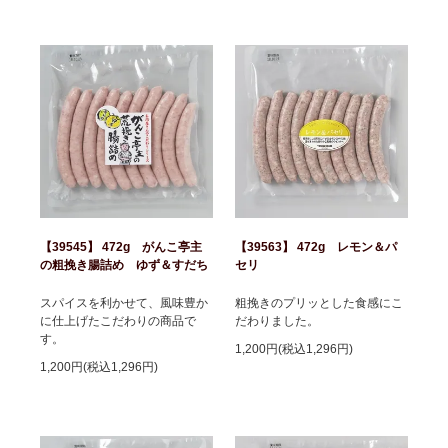
【39545】 472g がんこ亭主
【39563】 472g レモン＆パ
の粗挽き腸詰め ゆず＆すだち
セリ
スパイスを利かせて、風味豊か
粗挽きのプリッとした食感にこ
に仕上げたこだわりの商品で
だわりました。
す。
1,200円(税込1,296円)
1,200円(税込1,296円)