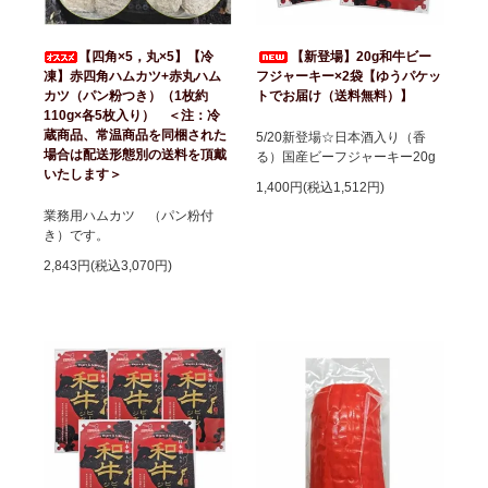
【四角×5，丸×5】【冷
【新登場】20g和牛ビー
凍】赤四角ハムカツ+赤丸ハム
フジャーキー×2袋【ゆうパケッ
カツ（パン粉つき）（1枚約
トでお届け（送料無料）】
110g×各5枚入り） ＜注：冷
蔵商品、常温商品を同梱された
5/20新登場☆日本酒入り（香
場合は配送形態別の送料を頂戴
る）国産ビーフジャーキー20g
いたします＞
1,400円(税込1,512円)
業務用ハムカツ （パン粉付
き）です。
2,843円(税込3,070円)