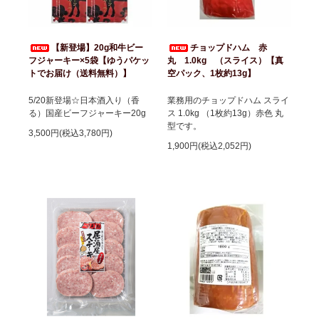
【新登場】20g和牛ビー
チョップドハム 赤
フジャーキー×5袋【ゆうパケッ
丸 1.0kg （スライス）【真
トでお届け（送料無料）】
空パック、1枚約13g】
5/20新登場☆日本酒入り（香
業務用のチョップドハム スライ
る）国産ビーフジャーキー20g
ス 1.0kg （1枚約13g）赤色 丸
型です。
3,500円(税込3,780円)
1,900円(税込2,052円)