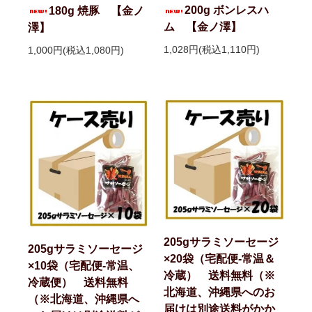
200g ボンレスハ
180g 焼豚 【金ノ
ム 【金ノ澤】
澤】
1,028円(税込1,110円)
1,000円(税込1,080円)
205gサラミソーセージ
205gサラミソーセージ
×20袋（宅配便-常温＆
×10袋（宅配便-常温、
冷蔵） 送料無料（※
冷蔵便） 送料無料
北海道、沖縄県へのお
（※北海道、沖縄県へ
届けは別途送料がかか