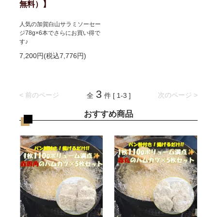
無料）】
人気の加賀白山サラミソーセー
ジ78g×6本でさらにお買い得で
す♪
7,200円(税込7,776円)
3
< 前のページ
次のページ >
全
件 [ 1-3 ]
おすすめ商品