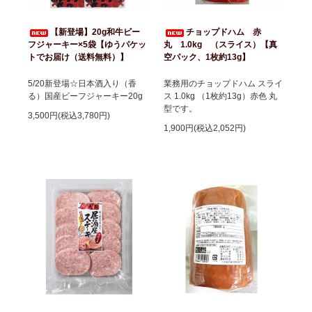
【新登場】20g和牛ビー
チョップドハム 赤
フジャーキー×5袋【ゆうパケッ
丸 1.0kg （スライス）【真
トでお届け（送料無料）】
空パック、1枚約13g】
5/20新登場☆日本酒入り（香
業務用のチョップドハム スライ
る）国産ビーフジャーキー20g
ス 1.0kg （1枚約13g）赤色 丸
型です。
3,500円(税込3,780円)
1,900円(税込2,052円)