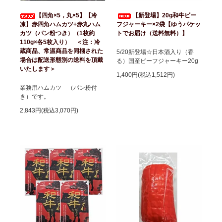
【四角×5，丸×5】【冷
【新登場】20g和牛ビー
凍】赤四角ハムカツ+赤丸ハム
フジャーキー×2袋【ゆうパケッ
カツ（パン粉つき）（1枚約
トでお届け（送料無料）】
110g×各5枚入り） ＜注：冷
蔵商品、常温商品を同梱された
5/20新登場☆日本酒入り（香
場合は配送形態別の送料を頂戴
る）国産ビーフジャーキー20g
いたします＞
1,400円(税込1,512円)
業務用ハムカツ （パン粉付
き）です。
2,843円(税込3,070円)