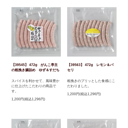
【39545】 472g がんこ亭主
【39563】 472g レモン＆パ
の粗挽き腸詰め ゆず＆すだち
セリ
スパイスを利かせて、風味豊か
粗挽きのプリッとした食感にこ
に仕上げたこだわりの商品で
だわりました。
す。
1,200円(税込1,296円)
1,200円(税込1,296円)