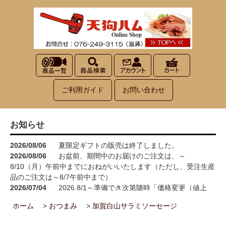
ご利用ガイド
お問い合わせ
お知らせ
2026/08/06
夏限定ギフトの販売は終了しました。
2026/08/06
お盆前、期間中のお届けのご注文は、～
8/10（月）午前中までにおねがいいたします（ただし、受注生産
品のご注文は～8/7午前中まで）
2026/07/04
2026.8/1～準備でき次第随時「価格変更（値上
げ）」をさせていただきます<(_ _)>
ホーム
>
おつまみ
>
加賀白山サラミソーセージ
2026/05/15
お買い物が楽しくなる！100円お買い上げごとに1
ポイント進呈→3ポイント進呈に！！