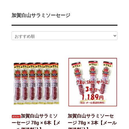
2026/02/14
ハム屋（天狗ハム）の作るこだわり「ハムカツ」
が販売されました！
2025/08/29
「卸販売」を開始いたしました！まずはお問合せ
加賀白山サラミソーセージ
よりご相談下さい<(_ _)>
2025/07/14
お届け先1か所に付き10,800円（税込）以上ご購
入で送料無料(^^)/（ただし例外（冷凍商品を同梱された場合な
ど）もございます）
2025/07/14
会員登録後のお買い物がお得に！！ポイントにつ
いても変更しました<(_ _)>
2025/05/13
天狗ハムオンラインショップ会員様限定！
3％OFF商品を増やしました(^^)/
2025/01/05
「お肉」のご注文は「お急ぎ便」「当日出荷」の
対象外です。詳しくは各ページの「商品説明」欄をご確認くださ
い。
2025/01/05
【ご注意】配送をお急ぎの方は、日付指定をせず
に、備考欄にその旨をご記入ください。品物が準備出来次第、発
送させていただきます。
2025/01/05
「地域から元気に！！」天狗ハムでは【金沢市】
の「ふるさと納税返礼品」に提供しております。
加賀白山サラミソ
加賀白山サラミソーセ
ーセージ 78g × 6本【メ
ージ 78g × 3本【メール