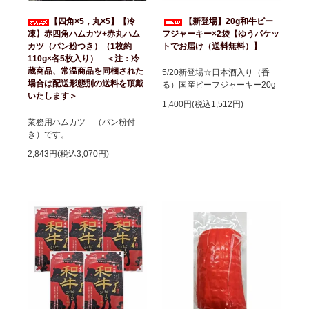
【四角×5，丸×5】【冷
【新登場】20g和牛ビー
凍】赤四角ハムカツ+赤丸ハム
フジャーキー×2袋【ゆうパケッ
カツ（パン粉つき）（1枚約
トでお届け（送料無料）】
110g×各5枚入り） ＜注：冷
蔵商品、常温商品を同梱された
5/20新登場☆日本酒入り（香
場合は配送形態別の送料を頂戴
る）国産ビーフジャーキー20g
いたします＞
1,400円(税込1,512円)
業務用ハムカツ （パン粉付
き）です。
2,843円(税込3,070円)