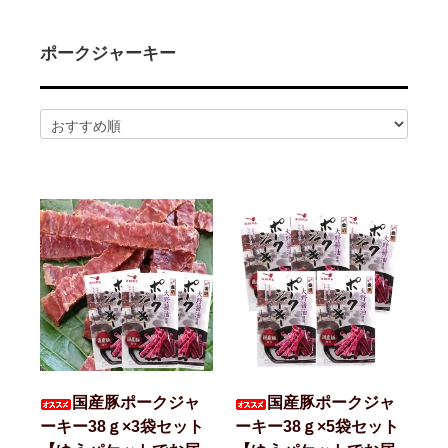
2026/02/14
ハム屋（天狗ハム）の作るこだわり「ハムカツ」
が販売されました！
2025/08/29
「卸販売」を開始いたしました！まずはお問合せ
ポークジャーキー
よりご相談下さい<(_ _)>
2025/07/14
お届け先1か所に付き10,800円（税込）以上ご購
入で送料無料(^^)/（ただし例外（冷凍商品を同梱された場合な
ど）もございます）
2025/07/14
会員登録後のお買い物がお得に！！ポイントにつ
いても変更しました<(_ _)>
2025/05/13
天狗ハムオンラインショップ会員様限定！
3％OFF商品を増やしました(^^)/
2025/01/05
「お肉」のご注文は「お急ぎ便」「当日出荷」の
対象外です。詳しくは各ページの「商品説明」欄をご確認くださ
い。
2025/01/05
【ご注意】配送をお急ぎの方は、日付指定をせず
に、備考欄にその旨をご記入ください。品物が準備出来次第、発
送させていただきます。
2025/01/05
「地域から元気に！！」天狗ハムでは【金沢市】
の「ふるさと納税返礼品」に提供しております。
国産豚ポークジャ
国産豚ポークジャ
ーキー38ｇ×3袋セット
ーキー38ｇ×5袋セット