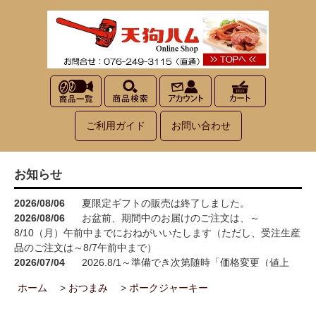
ご利用ガイド
お問い合わせ
お知らせ
2026/08/06
夏限定ギフトの販売は終了しました。
2026/08/06
お盆前、期間中のお届けのご注文は、～
8/10（月）午前中までにおねがいいたします（ただし、受注生産
品のご注文は～8/7午前中まで）
2026/07/04
2026.8/1～準備でき次第随時「価格変更（値上
げ）」をさせていただきます<(_ _)>
ホーム
>
おつまみ
>
ポークジャーキー
2026/05/15
お買い物が楽しくなる！100円お買い上げごとに1
ポイント進呈→3ポイント進呈に！！