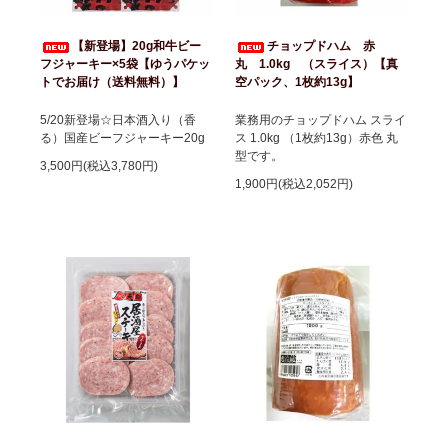
【新登場】20g和牛ビー
チョップドハム 赤
フジャーキー×5袋【ゆうパケッ
丸 1.0kg （スライス）【真
トでお届け（送料無料）】
空パック、1枚約13g】
5/20新登場☆日本酒入り（香
業務用のチョップドハム スライ
る）国産ビーフジャーキー20g
ス 1.0kg （1枚約13g）赤色 丸
型です。
3,500円(税込3,780円)
1,900円(税込2,052円)