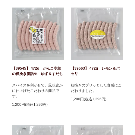
【39545】 472g がんこ亭主
【39563】 472g レモン＆パ
の粗挽き腸詰め ゆず＆すだち
セリ
スパイスを利かせて、風味豊か
粗挽きのプリッとした食感にこ
に仕上げたこだわりの商品で
だわりました。
す。
1,200円(税込1,296円)
1,200円(税込1,296円)