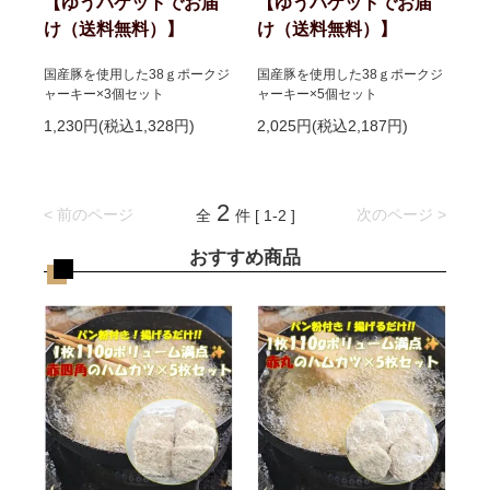
【ゆうパケットでお届
【ゆうパケットでお届
け（送料無料）】
け（送料無料）】
国産豚を使用した38ｇポークジ
国産豚を使用した38ｇポークジ
ャーキー×3個セット
ャーキー×5個セット
1,230円(税込1,328円)
2,025円(税込2,187円)
2
< 前のページ
次のページ >
全
件 [ 1-2 ]
おすすめ商品