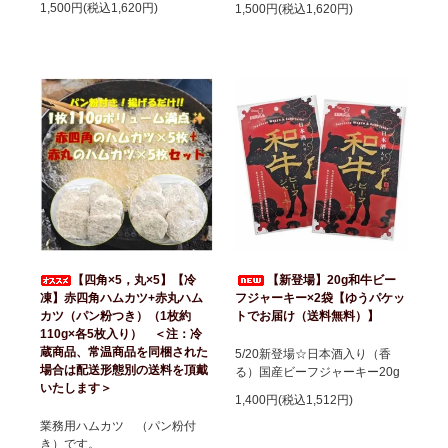
1,500円(税込1,620円)
1,500円(税込1,620円)
【四角×5，丸×5】【冷
【新登場】20g和牛ビー
凍】赤四角ハムカツ+赤丸ハム
フジャーキー×2袋【ゆうパケッ
カツ（パン粉つき）（1枚約
トでお届け（送料無料）】
110g×各5枚入り） ＜注：冷
蔵商品、常温商品を同梱された
5/20新登場☆日本酒入り（香
場合は配送形態別の送料を頂戴
る）国産ビーフジャーキー20g
いたします＞
1,400円(税込1,512円)
業務用ハムカツ （パン粉付
き）です。