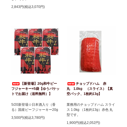
2,843円(税込3,070円)
【新登場】20g和牛ビー
チョップドハム 赤
フジャーキー×5袋【ゆうパケッ
丸 1.0kg （スライス）【真
トでお届け（送料無料）】
空パック、1枚約13g】
5/20新登場☆日本酒入り（香
業務用のチョップドハム スライ
る）国産ビーフジャーキー20g
ス 1.0kg （1枚約13g）赤色 丸
型です。
3,500円(税込3,780円)
1,900円(税込2,052円)