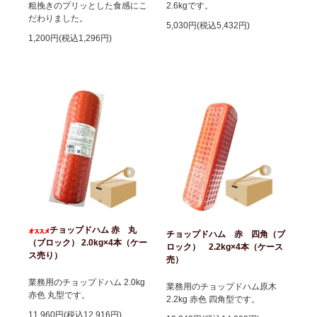
粗挽きのプリッとした食感にこ
2.6kgです。
だわりました。
5,030円(税込5,432円)
1,200円(税込1,296円)
チョップドハム 赤 丸
チョップドハム 赤 四角（ブ
（ブロック） 2.0kg×4本（ケー
ロック） 2.2kg×4本（ケース
ス売り）
売）
業務用のチョップドハム 2.0kg
業務用のチョップドハム原木
赤色 丸型です。
2.2kg 赤色 四角型です。
11,960円(税込12,916円)