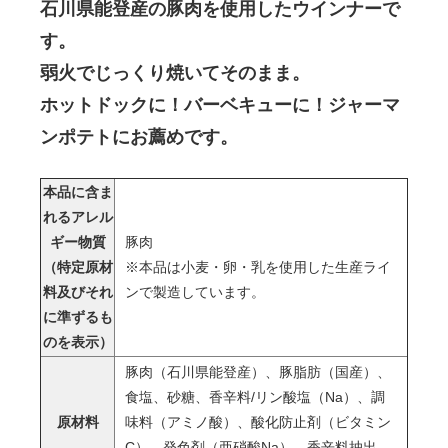
石川県能登産の豚肉を使用したウインナーで
す。
弱火でじっくり焼いてそのまま。
ホットドックに！バーベキューに！ジャーマ
ンポテトにお薦めです。
本品に含ま
れるアレル
ギー物質
豚肉
（特定原材
※本品は小麦・卵・乳を使用した生産ライ
料及びそれ
ンで製造しています。
に準ずるも
のを表示）
豚肉（石川県能登産）、豚脂肪（国産）、
食塩、砂糖、香辛料/リン酸塩（Na）、調
原材料
味料（アミノ酸）、酸化防止剤（ビタミン
C）、発色剤（亜硝酸Na）、香辛料抽出