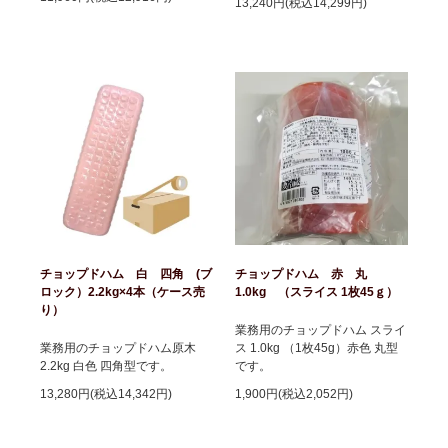
13,240円(税込14,299円)
チョップドハム 白 四角 (ブ
チョップドハム 赤 丸
ロック）2.2kg×4本（ケース売
1.0kg （スライス 1枚45ｇ）
り）
業務用のチョップドハム スライ
業務用のチョップドハム原木
ス 1.0kg （1枚45g）赤色 丸型
2.2kg 白色 四角型です。
です。
13,280円(税込14,342円)
1,900円(税込2,052円)