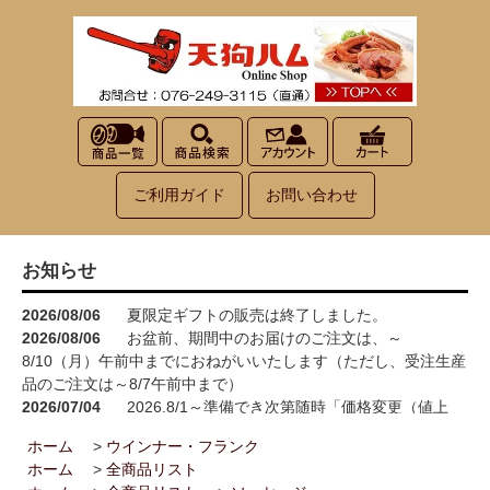
ご利用ガイド
お問い合わせ
お知らせ
2026/08/06
夏限定ギフトの販売は終了しました。
2026/08/06
お盆前、期間中のお届けのご注文は、～
8/10（月）午前中までにおねがいいたします（ただし、受注生産
品のご注文は～8/7午前中まで）
2026/07/04
2026.8/1～準備でき次第随時「価格変更（値上
げ）」をさせていただきます<(_ _)>
ホーム
>
ウインナー・フランク
2026/05/15
お買い物が楽しくなる！100円お買い上げごとに1
ホーム
>
全商品リスト
ポイント進呈→3ポイント進呈に！！