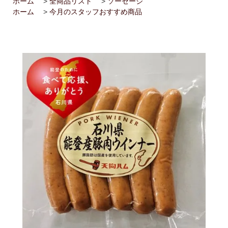
ホーム
>
全商品リスト
>
ソーセージ
2026/02/14
ハム屋（天狗ハム）の作るこだわり「ハムカツ」
ホーム
>
今月のスタッフおすすめ商品
が販売されました！
2025/08/29
「卸販売」を開始いたしました！まずはお問合せ
よりご相談下さい<(_ _)>
2025/07/14
お届け先1か所に付き10,800円（税込）以上ご購
入で送料無料(^^)/（ただし例外（冷凍商品を同梱された場合な
ど）もございます）
2025/07/14
会員登録後のお買い物がお得に！！ポイントにつ
いても変更しました<(_ _)>
2025/05/13
天狗ハムオンラインショップ会員様限定！
3％OFF商品を増やしました(^^)/
2025/01/05
「お肉」のご注文は「お急ぎ便」「当日出荷」の
対象外です。詳しくは各ページの「商品説明」欄をご確認くださ
い。
2025/01/05
【ご注意】配送をお急ぎの方は、日付指定をせず
に、備考欄にその旨をご記入ください。品物が準備出来次第、発
送させていただきます。
2025/01/05
「地域から元気に！！」天狗ハムでは【金沢市】
の「ふるさと納税返礼品」に提供しております。