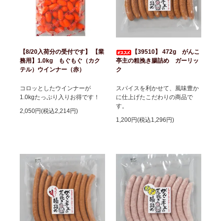
【8/20入荷分の受付です】 【業
【39510】 472g がんこ
務用】1.0kg もぐもぐ（カク
亭主の粗挽き腸詰め ガーリッ
テル）ウインナー（赤）
ク
コロッとしたウインナーが
スパイスを利かせて、風味豊か
1.0kgたっぷり入りお得です！
に仕上げたこだわりの商品で
す。
2,050円(税込2,214円)
1,200円(税込1,296円)