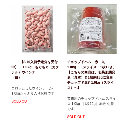
【8/10入荷予定分を受付
チョップドハム 赤 丸
中】 1.0kg もぐもぐ（カク
1.0kg （スライス 1枚12ｇ）
テル）ウインナー
【こちらの商品は、包装形態変
（白）
更（真空）＆1枚約13gに変更→
チョップド赤丸1.0kg（スライ
ス）へ】
コロッとしたウインナーが
1.0kgたっぷり入りお得です！
業務用のチョップドハム スライ
SOLD OUT
ス 1.0kg （1枚12g）赤色 丸型
です。
SOLD OUT