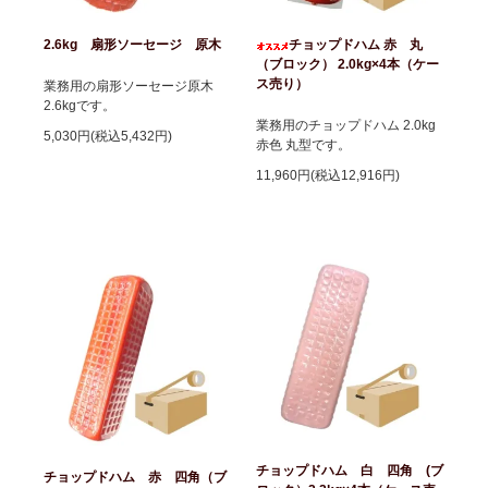
2.6kg 扇形ソーセージ 原木
チョップドハム 赤 丸
（ブロック） 2.0kg×4本（ケー
ス売り）
業務用の扇形ソーセージ原木
2.6kgです。
業務用のチョップドハム 2.0kg
5,030円(税込5,432円)
赤色 丸型です。
11,960円(税込12,916円)
チョップドハム 白 四角 (ブ
チョップドハム 赤 四角（ブ