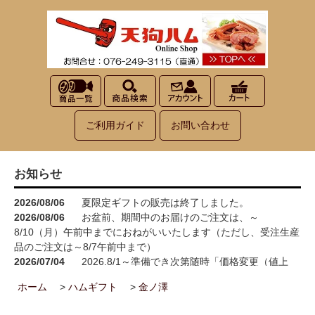
ご利用ガイド
お問い合わせ
お知らせ
2026/08/06
夏限定ギフトの販売は終了しました。
2026/08/06
お盆前、期間中のお届けのご注文は、～
8/10（月）午前中までにおねがいいたします（ただし、受注生産
品のご注文は～8/7午前中まで）
2026/07/04
2026.8/1～準備でき次第随時「価格変更（値上
げ）」をさせていただきます<(_ _)>
ホーム
>
ハムギフト
>
金ノ澤
2026/05/15
お買い物が楽しくなる！100円お買い上げごとに1
ポイント進呈→3ポイント進呈に！！