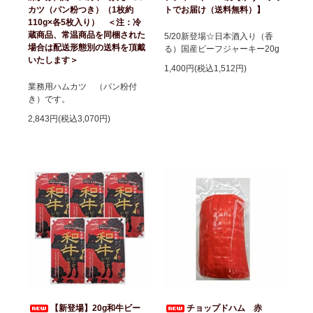
カツ（パン粉つき）（1枚約
トでお届け（送料無料）】
110g×各5枚入り） ＜注：冷
蔵商品、常温商品を同梱された
5/20新登場☆日本酒入り（香
場合は配送形態別の送料を頂戴
る）国産ビーフジャーキー20g
いたします＞
1,400円(税込1,512円)
業務用ハムカツ （パン粉付
き）です。
2,843円(税込3,070円)
【新登場】20g和牛ビー
チョップドハム 赤