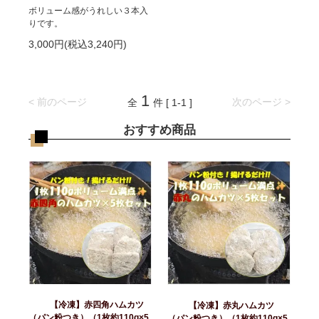
ボリューム感がうれしい３本入
りです。
3,000円(税込3,240円)
1
< 前のページ
次のページ >
全
件 [ 1-1 ]
おすすめ商品
【冷凍】赤四角ハムカツ
【冷凍】赤丸ハムカツ
（パン粉つき）（1枚約110g×5
（パン粉つき）（1枚約110g×5