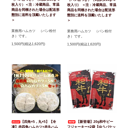
枚入り）＜注：冷蔵商品、常温
枚入り) ＜注：冷蔵商品、常温
商品を同梱された場合は配送形
商品を同梱された場合は配送形
態別に送料を頂戴いたします
態別に送料を頂戴いたします
＞
＞
業務用ハムカツ （パン粉付
業務用ハムカツ （パン粉付
き）です。
き）です。
1,500円(税込1,620円)
1,500円(税込1,620円)
【四角×5，丸×5】【冷
【新登場】20g和牛ビー
凍】赤四角ハムカツ+赤丸ハム
フジャーキー×2袋【ゆうパケッ