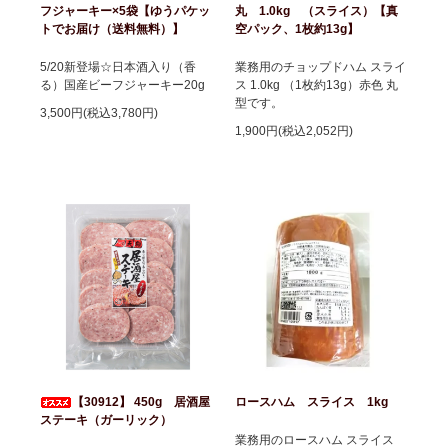
フジャーキー×5袋【ゆうパケッ
丸 1.0kg （スライス）【真
トでお届け（送料無料）】
空パック、1枚約13g】
5/20新登場☆日本酒入り（香
業務用のチョップドハム スライ
る）国産ビーフジャーキー20g
ス 1.0kg （1枚約13g）赤色 丸
型です。
3,500円(税込3,780円)
1,900円(税込2,052円)
【30912】 450g 居酒屋
ロースハム スライス 1kg
ステーキ（ガーリック）
業務用のロースハム スライス