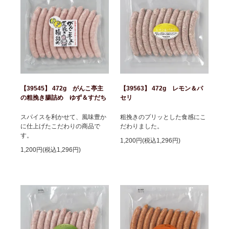
【39545】 472g がんこ亭主
【39563】 472g レモン＆パ
の粗挽き腸詰め ゆず＆すだち
セリ
スパイスを利かせて、風味豊か
粗挽きのプリッとした食感にこ
に仕上げたこだわりの商品で
だわりました。
す。
1,200円(税込1,296円)
1,200円(税込1,296円)