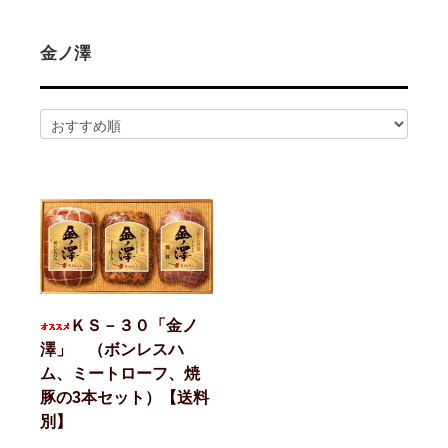
2026/02/14
ハム屋（天狗ハム）の作るこだわり「ハムカツ」
が販売されました！
2025/08/29
「卸販売」を開始いたしました！まずはお問合せ
金ノ澤
よりご相談下さい<(_ _)>
2025/07/14
お届け先1か所に付き10,800円（税込）以上ご購
入で送料無料(^^)/（ただし例外（冷凍商品を同梱された場合な
ど）もございます）
2025/07/14
会員登録後のお買い物がお得に！！ポイントにつ
いても変更しました<(_ _)>
2025/05/13
天狗ハムオンラインショップ会員様限定！
3％OFF商品を増やしました(^^)/
2025/01/05
「お肉」のご注文は「お急ぎ便」「当日出荷」の
対象外です。詳しくは各ページの「商品説明」欄をご確認くださ
い。
2025/01/05
【ご注意】配送をお急ぎの方は、日付指定をせず
に、備考欄にその旨をご記入ください。品物が準備出来次第、発
ＫＳ－３０「金ノ
送させていただきます。
澤」 （ボンレスハ
2025/01/05
「地域から元気に！！」天狗ハムでは【金沢市】
ム、ミートローフ、焼
の「ふるさと納税返礼品」に提供しております。
豚の3本セット）【送料
別】