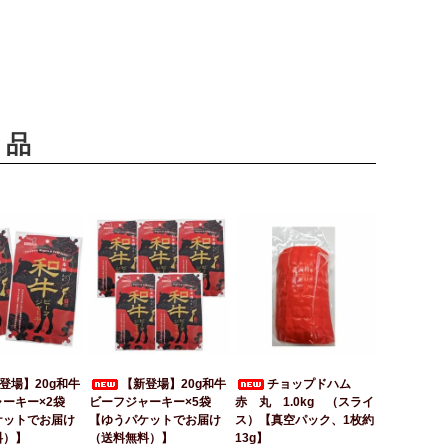
商品
登場】20g和牛
【新登場】20g和牛
チョップドハム
ーキー×2袋
ビーフジャーキー×5袋
赤 丸 1.0kg （スライ
ケットでお届け
【ゆうパケットでお届け
ス）【真空パック、1枚約
料）】
（送料無料）】
13g】