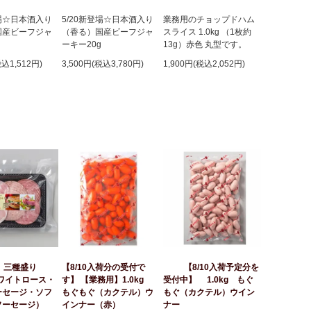
登場☆日本酒入り
5/20新登場☆日本酒入り
業務用のチョップドハム
国産ビーフジャ
（香る）国産ビーフジャ
スライス 1.0kg （1枚約
g
ーキー20g
13g）赤色 丸型です。
税込1,512円)
3,500円(税込3,780円)
1,900円(税込2,052円)
】 三種盛り
【8/10入荷分の受付で
【8/10入荷予定分を
ホワイトロース・
す】 【業務用】1.0kg
受付中】 1.0kg もぐ
ーセージ・ソフ
もぐもぐ（カクテル）ウ
もぐ（カクテル）ウイン
ソーセージ）
インナー（赤）
ナー