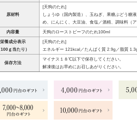
[天狗のたれ]
原材料
しょうゆ（国内製造）、玉ねぎ、果糖ぶどう糖液
め、にんにく、大豆油、食塩／酒精、調味料（ア
内容量
天狗のローストビーフのたれ100ml
栄養成分表示
[天狗のたれ]
100ｇ当たり）
エネルギー 121kcal／たんぱく質 2.9g／脂質 1.
マイナス１８℃以下で保存してください。
保存方法
解凍後はお早めにお召しあがりください。