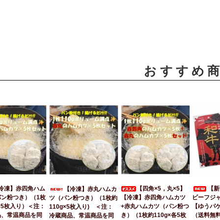
おすすめ
冷凍】赤四角ハム
【四角×5，丸×5】
【新
【冷凍】赤丸ハムカ
パン粉つき）（1枚
【冷凍】赤四角ハムカツ
ビーフジャ
ツ（パン粉つき）（1枚約
g×5枚入り）＜注：
+赤丸ハムカツ（パン粉つ
【ゆうパ
110g×5枚入り) ＜注：
品、常温商品を同
き）（1枚約110g×各5枚
（送料無
冷蔵商品、常温商品を同