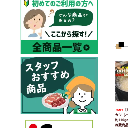
【
カツ（
約110
冷蔵商