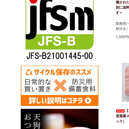
梱され
別に送
す＞
業務用
粉付き
1,500円
【
居酒屋
ック）