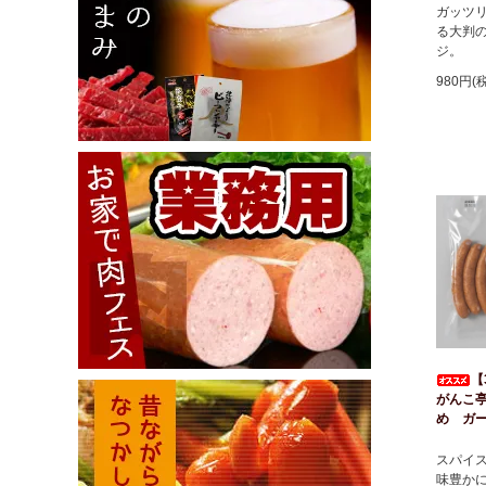
ガッツ
る大判
ジ。
980円(
【
がんこ
め ガ
スパイ
味豊か