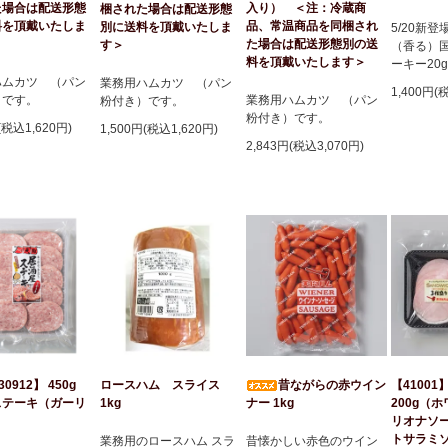
た場合は配送形態
入り） ＜注：冷蔵商
梱された場合は配送形態
料を頂戴いたしま
品、常温商品を同梱され
別に送料を頂戴いたしま
5/20新
た場合は配送形態別の送
す＞
（香る）
料を頂戴いたします＞
ーキー20
ハムカツ （パン
業務用ハムカツ （パン
1,400円(
）です。
業務用ハムカツ （パン
粉付き）です。
粉付き）です。
(税込1,620円)
1,500円(税込1,620円)
2,843円(税込3,070円)
30912】 450g
昔ながらの赤ウイン
【41001
ロースハム スライス
ステーキ（ガーリ
ナー 1kg
200g（
1kg
リオナソ
トサラミ
昔懐かしい赤色のウイン
業務用のロースハム スラ