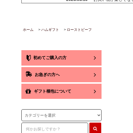
2026/02/14
ハム屋（天狗ハム）
2025/08/29
「卸販売」を開始いた
2025/07/14
お届け先1か所に付き
ホーム
>
ハムギフト
>
ローストビーフ
2025/07/14
会員登録後のお買い物
2025/05/13
天狗ハムオンラインシ
2025/01/05
「お肉」のご注文は
2025/01/05
【ご注意】配送をお
初めてご購入の方
2025/01/05
「地域から元気に！
お急ぎの方へ
ギフト梱包について