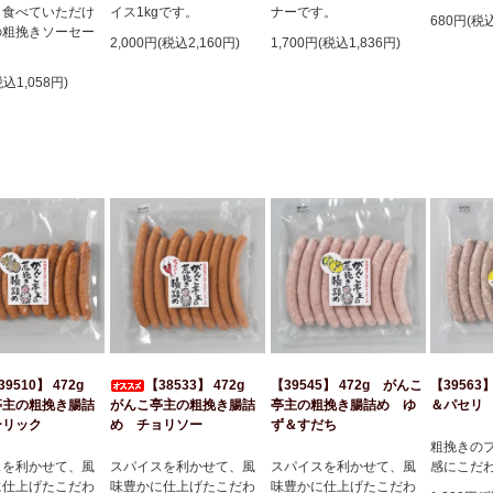
リ食べていただけ
ナーです。
イス1kgです。
680円(税
の粗挽きソーセー
1,700円(税込1,836円)
2,000円(税込2,160円)
税込1,058円)
39510】 472g
【38533】 472g
【39545】 472g がんこ
【39563
亭主の粗挽き腸詰
がんこ亭主の粗挽き腸詰
亭主の粗挽き腸詰め ゆ
＆パセリ
ーリック
め チョリソー
ず＆すだち
粗挽きの
スを利かせて、風
スパイスを利かせて、風
スパイスを利かせて、風
感にこだ
に仕上げたこだわ
味豊かに仕上げたこだわ
味豊かに仕上げたこだわ