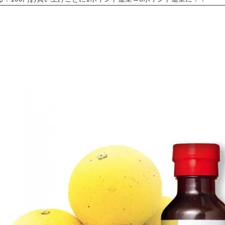
の作るこだわり「ハムカツ」が販売されました！
しました！まずはお問合せよりご相談下さい<(_ _)>
10,800円（税込）以上ご購入で送料無料(^^)/（ただし例外（冷凍
がお得に！！ポイントについても変更しました<(_ _)>
ョップ会員様限定！3％OFF商品を増やしました(^^)/
「お急ぎ便」「当日出荷」の対象外です。詳しくは各ページの「商品説
急ぎの方は、日付指定をせずに、備考欄にその旨をご記入ください。品
！」天狗ハムでは【金沢市】の「ふるさと納税返礼品」に提供しており