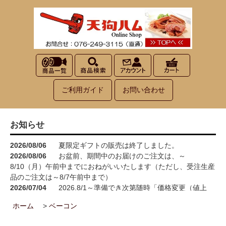
ご利用ガイド
お問い合わせ
お知らせ
2026/08/06
夏限定ギフトの販売は終了しました。
2026/08/06
お盆前、期間中のお届けのご注文は、～
8/10（月）午前中までにおねがいいたします（ただし、受注生産
品のご注文は～8/7午前中まで）
2026/07/04
2026.8/1～準備でき次第随時「価格変更（値上
げ）」をさせていただきます<(_ _)>
ホーム
>
ベーコン
2026/05/15
お買い物が楽しくなる！100円お買い上げごとに1
ポイント進呈→3ポイント進呈に！！