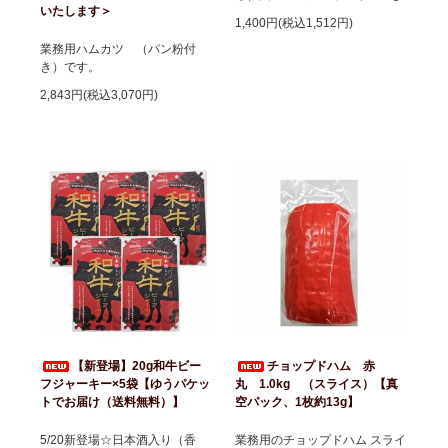
いたします＞
1,400円(税込1,512円)
業務用ハムカツ （パン粉付
き）です。
2,843円(税込3,070円)
【新登場】20g和牛ビー
チョップドハム 赤
フジャーキー×5袋【ゆうパケッ
丸 1.0kg （スライス）【真
トでお届け（送料無料）】
空パック、1枚約13g】
5/20新登場☆日本酒入り（香
業務用のチョップドハム スライ