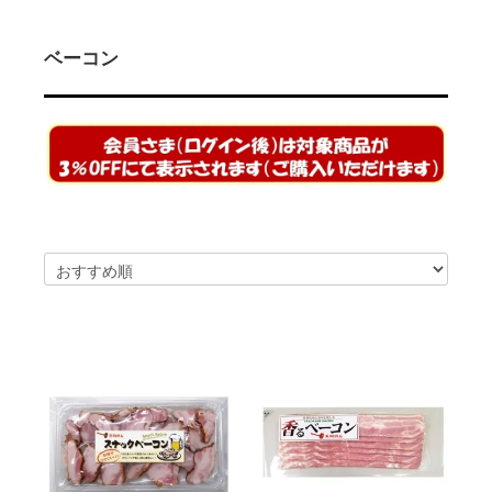
2026/02/14
ハム屋（天狗ハム）の作るこだわり「ハムカツ」
が販売されました！
2025/08/29
「卸販売」を開始いたしました！まずはお問合せ
ベーコン
よりご相談下さい<(_ _)>
2025/07/14
お届け先1か所に付き10,800円（税込）以上ご購
入で送料無料(^^)/（ただし例外（冷凍商品を同梱された場合な
ど）もございます）
2025/07/14
会員登録後のお買い物がお得に！！ポイントにつ
いても変更しました<(_ _)>
2025/05/13
天狗ハムオンラインショップ会員様限定！
3％OFF商品を増やしました(^^)/
2025/01/05
「お肉」のご注文は「お急ぎ便」「当日出荷」の
対象外です。詳しくは各ページの「商品説明」欄をご確認くださ
い。
2025/01/05
【ご注意】配送をお急ぎの方は、日付指定をせず
に、備考欄にその旨をご記入ください。品物が準備出来次第、発
送させていただきます。
2025/01/05
「地域から元気に！！」天狗ハムでは【金沢市】
の「ふるさと納税返礼品」に提供しております。