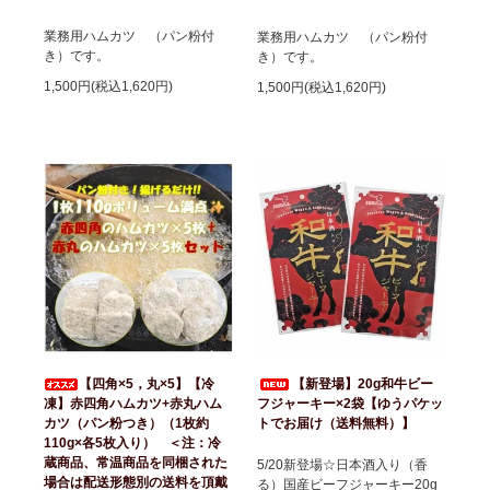
業務用ハムカツ （パン粉付
業務用ハムカツ （パン粉付
き）です。
き）です。
1,500円(税込1,620円)
1,500円(税込1,620円)
【四角×5，丸×5】【冷
【新登場】20g和牛ビー
凍】赤四角ハムカツ+赤丸ハム
フジャーキー×2袋【ゆうパケッ
カツ（パン粉つき）（1枚約
トでお届け（送料無料）】
110g×各5枚入り） ＜注：冷
蔵商品、常温商品を同梱された
5/20新登場☆日本酒入り（香
場合は配送形態別の送料を頂戴
る）国産ビーフジャーキー20g