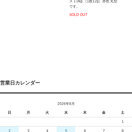
ス 1.0kg （1枚12g）赤色 丸型
です。
SOLD OUT
営業日カレンダー
2026年8月
日
月
火
水
木
金
土
1
2
3
4
5
6
7
8