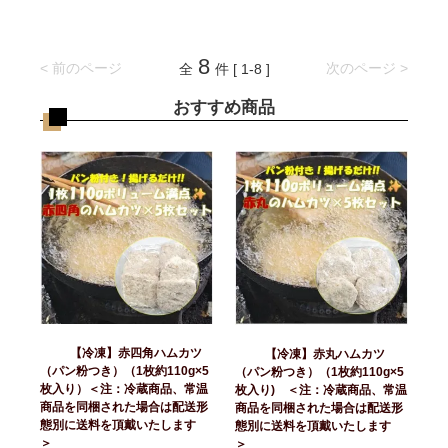
8
< 前のページ
次のページ >
全
件 [ 1-8 ]
おすすめ商品
【冷凍】赤四角ハムカツ
【冷凍】赤丸ハムカツ
（パン粉つき）（1枚約110g×5
（パン粉つき）（1枚約110g×5
枚入り）＜注：冷蔵商品、常温
枚入り) ＜注：冷蔵商品、常温
商品を同梱された場合は配送形
商品を同梱された場合は配送形
態別に送料を頂戴いたします
態別に送料を頂戴いたします
＞
＞