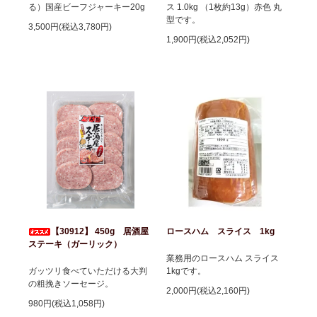
る）国産ビーフジャーキー20g
ス 1.0kg （1枚約13g）赤色 丸
型です。
3,500円(税込3,780円)
1,900円(税込2,052円)
【30912】 450g 居酒屋
ロースハム スライス 1kg
ステーキ（ガーリック）
業務用のロースハム スライス
ガッツリ食べていただける大判
1kgです。
の粗挽きソーセージ。
2,000円(税込2,160円)
980円(税込1,058円)