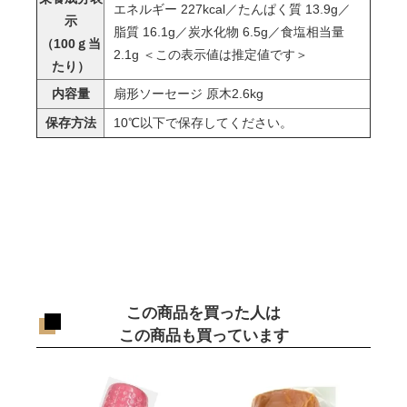
エネルギー 227kcal／たんぱく質 13.9g／
示
脂質 16.1g／炭水化物 6.5g／食塩相当量
（100ｇ当
2.1g ＜この表示値は推定値です＞
たり）
内容量
扇形ソーセージ 原木2.6kg
保存方法
10℃以下で保存してください。
この商品を買った人は
この商品も買っています