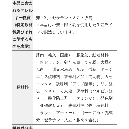
本品に含ま
れるアレル
ギー物質
卵・乳・ゼラチン・大豆・豚肉
（特定原材
※本品は小麦・卵・乳を使用した生産ライ
料及びそれ
ンで製造しています。
に準ずるも
のを表示）
豚肉（輸入、国産）、豚脂肪、結着材料
（粗ゼラチン、卵たん白、でん粉、大豆た
ん白）、還元水あめ、食塩、砂糖、ポーク
エキス調味料、香辛料／加工でん粉、カゼ
インＮａ、調味料（アミノ酸等）、リン酸
原材料
塩（Ｎａ）、くん液、保存料（ソルビン酸
Ｋ）、酸化防止剤（ビタミンＣ）、発色剤
（亜硝酸Ｎａ）、香辛料抽出物、着色料
（ラック、アナトー）、（一部に卵・乳成
分・ゼラチン・大豆・豚肉を含む）
栄養成分表