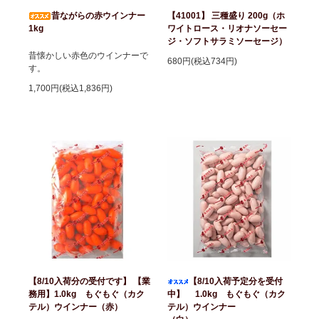
昔ながらの赤ウインナー
【41001】 三種盛り 200g（ホ
1kg
ワイトロース・リオナソーセー
ジ・ソフトサラミソーセージ）
昔懐かしい赤色のウインナーで
680円(税込734円)
す。
1,700円(税込1,836円)
【8/10入荷分の受付です】 【業
【8/10入荷予定分を受付
務用】1.0kg もぐもぐ（カク
中】 1.0kg もぐもぐ（カク
テル）ウインナー（赤）
テル）ウインナー