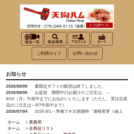
ご利用ガイド
お問い合わせ
お知らせ
2026/08/06
夏限定ギフトの販売は終了しました。
2026/08/06
お盆前、期間中のお届けのご注文は、～
8/10（月）午前中までにおねがいいたします（ただし、受注生産
品のご注文は～8/7午前中まで）
2026/07/04
2026.8/1～準備でき次第随時「価格変更（値上
げ）」をさせていただきます<(_ _)>
ホーム
>
業務用
2026/05/15
お買い物が楽しくなる！100円お買い上げごとに1
ホーム
>
全商品リスト
ポイント進呈→3ポイント進呈に！！