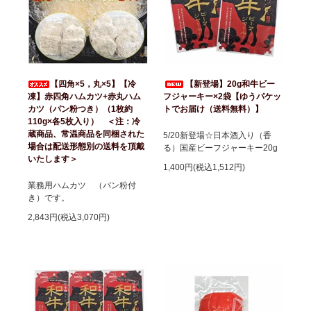
【四角×5，丸×5】【冷
【新登場】20g和牛ビー
凍】赤四角ハムカツ+赤丸ハム
フジャーキー×2袋【ゆうパケッ
カツ（パン粉つき）（1枚約
トでお届け（送料無料）】
110g×各5枚入り） ＜注：冷
蔵商品、常温商品を同梱された
5/20新登場☆日本酒入り（香
場合は配送形態別の送料を頂戴
る）国産ビーフジャーキー20g
いたします＞
1,400円(税込1,512円)
業務用ハムカツ （パン粉付
き）です。
2,843円(税込3,070円)