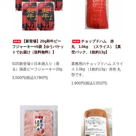
【新登場】20g和牛ビー
チョップドハム 赤
フジャーキー×5袋【ゆうパケッ
丸 1.0kg （スライス）【真
トでお届け（送料無料）】
空パック、1枚約13g】
5/20新登場☆日本酒入り（香
業務用のチョップドハム スライ
る）国産ビーフジャーキー20g
ス 1.0kg （1枚約13g）赤色 丸
型です。
3,500円(税込3,780円)
1,900円(税込2,052円)