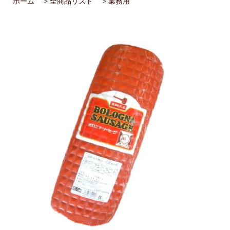
ホーム
>
全商品リスト
>
業務用
2026/02/14
ハム屋（天狗ハム）の作るこだわり「ハムカツ」
が販売されました！
2025/08/29
「卸販売」を開始いたしました！まずはお問合せ
よりご相談下さい<(_ _)>
2025/07/14
お届け先1か所に付き10,800円（税込）以上ご購
入で送料無料(^^)/（ただし例外（冷凍商品を同梱された場合な
ど）もございます）
2025/07/14
会員登録後のお買い物がお得に！！ポイントにつ
いても変更しました<(_ _)>
2025/05/13
天狗ハムオンラインショップ会員様限定！
3％OFF商品を増やしました(^^)/
2025/01/05
「お肉」のご注文は「お急ぎ便」「当日出荷」の
対象外です。詳しくは各ページの「商品説明」欄をご確認くださ
い。
2025/01/05
【ご注意】配送をお急ぎの方は、日付指定をせず
に、備考欄にその旨をご記入ください。品物が準備出来次第、発
送させていただきます。
2025/01/05
「地域から元気に！！」天狗ハムでは【金沢市】
の「ふるさと納税返礼品」に提供しております。