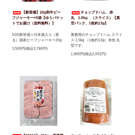
【新登場】20g和牛ビー
チョップドハム 赤
フジャーキー×5袋【ゆうパケッ
丸 1.0kg （スライス）【真
トでお届け（送料無料）】
空パック、1枚約13g】
5/20新登場☆日本酒入り（香
業務用のチョップドハム スライ
る）国産ビーフジャーキー20g
ス 1.0kg （1枚約13g）赤色 丸
型です。
3,500円(税込3,780円)
1,900円(税込2,052円)