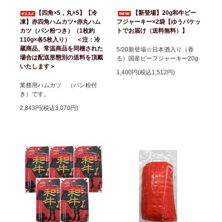
【四角×5，丸×5】【冷
【新登場】20g和牛ビー
凍】赤四角ハムカツ+赤丸ハム
フジャーキー×2袋【ゆうパケッ
カツ（パン粉つき）（1枚約
トでお届け（送料無料）】
110g×各5枚入り） ＜注：冷
蔵商品、常温商品を同梱された
5/20新登場☆日本酒入り（香
場合は配送形態別の送料を頂戴
る）国産ビーフジャーキー20g
いたします＞
1,400円(税込1,512円)
業務用ハムカツ （パン粉付
き）です。
2,843円(税込3,070円)