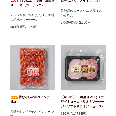
【30912】 450g 居酒屋
ロースハム スライス 1kg
ステーキ（ガーリック）
業務用のロースハム スライス
ガッツリ食べていただける大判
1kgです。
の粗挽きソーセージ。
2,000円(税込2,160円)
980円(税込1,058円)
昔ながらの赤ウインナー
【41001】 三種盛り 200g（ホ
1kg
ワイトロース・リオナソーセー
ジ・ソフトサラミソーセージ）
昔懐かしい赤色のウインナーで
680円(税込734円)