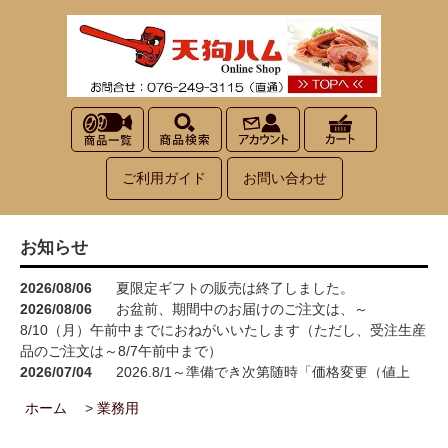
ご利用ガイド
お問い合わせ
お知らせ
2026/08/06
夏限定ギフトの販売は終了しました。
2026/08/06
お盆前、期間中のお届けのご注文は、～
8/10（月）午前中までにおねがいいたします（ただし、受注生産
品のご注文は～8/7午前中まで）
2026/07/04
2026.8/1～準備でき次第随時「価格変更（値上
げ）」をさせていただきます<(_ _)>
ホーム
>
業務用
2026/05/15
お買い物が楽しくなる！100円お買い上げごとに1
ポイント進呈→3ポイント進呈に！！