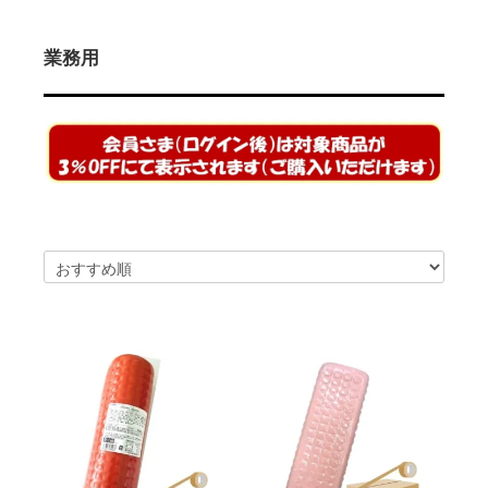
2026/02/14
ハム屋（天狗ハム）の作るこだわり「ハムカツ」
が販売されました！
2025/08/29
「卸販売」を開始いたしました！まずはお問合せ
業務用
よりご相談下さい<(_ _)>
2025/07/14
お届け先1か所に付き10,800円（税込）以上ご購
入で送料無料(^^)/（ただし例外（冷凍商品を同梱された場合な
ど）もございます）
2025/07/14
会員登録後のお買い物がお得に！！ポイントにつ
いても変更しました<(_ _)>
2025/05/13
天狗ハムオンラインショップ会員様限定！
3％OFF商品を増やしました(^^)/
2025/01/05
「お肉」のご注文は「お急ぎ便」「当日出荷」の
対象外です。詳しくは各ページの「商品説明」欄をご確認くださ
い。
2025/01/05
【ご注意】配送をお急ぎの方は、日付指定をせず
に、備考欄にその旨をご記入ください。品物が準備出来次第、発
送させていただきます。
2025/01/05
「地域から元気に！！」天狗ハムでは【金沢市】
の「ふるさと納税返礼品」に提供しております。