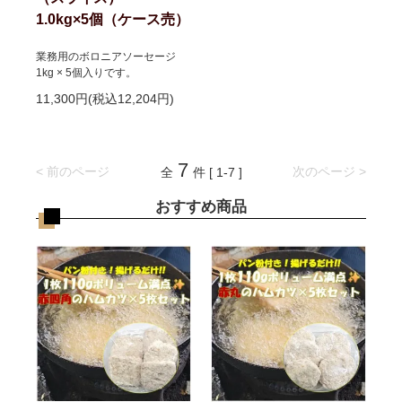
1.0kg×5個（ケース売）
業務用のボロニアソーセージ
1kg × 5個入りです。
11,300円(税込12,204円)
7
< 前のページ
次のページ >
全
件 [ 1-7 ]
おすすめ商品