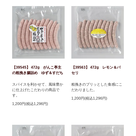
【39545】 472g がんこ亭主
【39563】 472g レモン＆パ
の粗挽き腸詰め ゆず＆すだち
セリ
スパイスを利かせて、風味豊か
粗挽きのプリッとした食感にこ
に仕上げたこだわりの商品で
だわりました。
す。
1,200円(税込1,296円)
1,200円(税込1,296円)