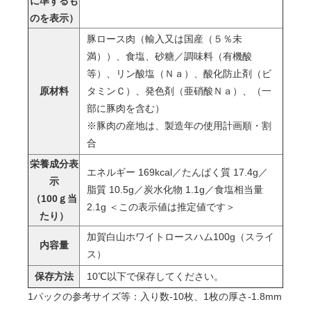
に準ずるも
のを表示）
豚ロース肉（輸入又は国産（５％未
満））、食塩、砂糖／調味料（有機酸
等）、リン酸塩（Ｎａ）、酸化防止剤（ビ
原材料
タミンＣ）、発色剤（亜硝酸Ｎａ）、（一
部に豚肉を含む）
※豚肉の産地は、製造年の使用計画順・割
合
栄養成分表
エネルギー 169kcal／たんぱく質 17.4g／
示
脂質 10.5g／炭水化物 1.1g／食塩相当量
（100ｇ当
2.1g ＜この表示値は推定値です＞
たり）
加賀白山ホワイトロースハム100g（スライ
内容量
ス）
保存方法
10℃以下で保存してください。
1パックの参考サイズ等：入り数-10枚、1枚の厚さ-1.8mm