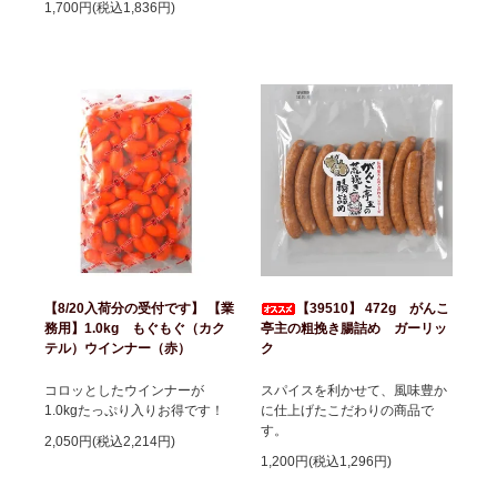
1,700円(税込1,836円)
【8/20入荷分の受付です】 【業
【39510】 472g がんこ
務用】1.0kg もぐもぐ（カク
亭主の粗挽き腸詰め ガーリッ
テル）ウインナー（赤）
ク
コロッとしたウインナーが
スパイスを利かせて、風味豊か
1.0kgたっぷり入りお得です！
に仕上げたこだわりの商品で
す。
2,050円(税込2,214円)
1,200円(税込1,296円)