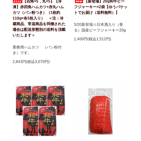
【四角×5，丸×5】【冷
【新登場】20g和牛ビー
凍】赤四角ハムカツ+赤丸ハム
フジャーキー×2袋【ゆうパケッ
カツ（パン粉つき）（1枚約
トでお届け（送料無料）】
110g×各5枚入り） ＜注：冷
蔵商品、常温商品を同梱された
5/20新登場☆日本酒入り（香
場合は配送形態別の送料を頂戴
る）国産ビーフジャーキー20g
いたします＞
1,400円(税込1,512円)
業務用ハムカツ （パン粉付
き）です。
2,843円(税込3,070円)