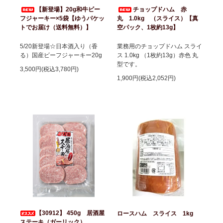
【新登場】20g和牛ビー
チョップドハム 赤
フジャーキー×5袋【ゆうパケッ
丸 1.0kg （スライス）【真
トでお届け（送料無料）】
空パック、1枚約13g】
5/20新登場☆日本酒入り（香
業務用のチョップドハム スライ
る）国産ビーフジャーキー20g
ス 1.0kg （1枚約13g）赤色 丸
型です。
3,500円(税込3,780円)
1,900円(税込2,052円)
【30912】 450g 居酒屋
ロースハム スライス 1kg
ステーキ（ガーリック）