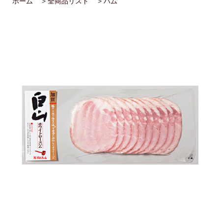
ホーム
>
全商品リスト
>
ハム
2026/02/14
ハム屋（天狗ハム）の作るこだわり「ハムカツ」
が販売されました！
2025/08/29
「卸販売」を開始いたしました！まずはお問合せ
よりご相談下さい<(_ _)>
2025/07/14
お届け先1か所に付き10,800円（税込）以上ご購
入で送料無料(^^)/（ただし例外（冷凍商品を同梱された場合な
ど）もございます）
2025/07/14
会員登録後のお買い物がお得に！！ポイントにつ
いても変更しました<(_ _)>
2025/05/13
天狗ハムオンラインショップ会員様限定！
3％OFF商品を増やしました(^^)/
2025/01/05
「お肉」のご注文は「お急ぎ便」「当日出荷」の
対象外です。詳しくは各ページの「商品説明」欄をご確認くださ
い。
2025/01/05
【ご注意】配送をお急ぎの方は、日付指定をせず
に、備考欄にその旨をご記入ください。品物が準備出来次第、発
送させていただきます。
2025/01/05
「地域から元気に！！」天狗ハムでは【金沢市】
の「ふるさと納税返礼品」に提供しております。