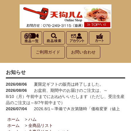
ご利用ガイド
お問い合わせ
お知らせ
2026/08/06
夏限定ギフトの販売は終了しました。
2026/08/06
お盆前、期間中のお届けのご注文は、～
8/10（月）午前中までにおねがいいたします（ただし、受注生産
品のご注文は～8/7午前中まで）
2026/07/04
2026.8/1～準備でき次第随時「価格変更（値上
げ）」をさせていただきます<(_ _)>
ホーム
>
ハム
2026/05/15
お買い物が楽しくなる！100円お買い上げごとに1
ホーム
>
全商品リスト
ポイント進呈→3ポイント進呈に！！