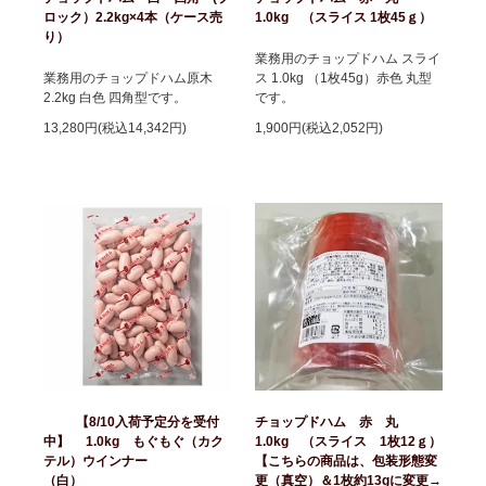
ロック）2.2kg×4本（ケース売
1.0kg （スライス 1枚45ｇ）
り）
業務用のチョップドハム スライ
業務用のチョップドハム原木
ス 1.0kg （1枚45g）赤色 丸型
2.2kg 白色 四角型です。
です。
13,280円(税込14,342円)
1,900円(税込2,052円)
【8/10入荷予定分を受付
チョップドハム 赤 丸
中】 1.0kg もぐもぐ（カク
1.0kg （スライス 1枚12ｇ）
テル）ウインナー
【こちらの商品は、包装形態変
（白）
更（真空）＆1枚約13gに変更→