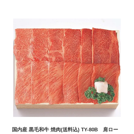
2026/02/14
ハム屋（天狗ハム）の作るこだわり「ハムカツ」
が販売されました！
2025/08/29
「卸販売」を開始いたしました！まずはお問合せ
よりご相談下さい<(_ _)>
2025/07/14
お届け先1か所に付き10,800円（税込）以上ご購
入で送料無料(^^)/（ただし例外（冷凍商品を同梱された場合な
ど）もございます）
2025/07/14
会員登録後のお買い物がお得に！！ポイントにつ
いても変更しました<(_ _)>
2025/05/13
天狗ハムオンラインショップ会員様限定！
3％OFF商品を増やしました(^^)/
2025/01/05
「お肉」のご注文は「お急ぎ便」「当日出荷」の
対象外です。詳しくは各ページの「商品説明」欄をご確認くださ
い。
2025/01/05
【ご注意】配送をお急ぎの方は、日付指定をせず
に、備考欄にその旨をご記入ください。品物が準備出来次第、発
送させていただきます。
2025/01/05
「地域から元気に！！」天狗ハムでは【金沢市】
の「ふるさと納税返礼品」に提供しております。
国内産 黒毛和牛 焼肉(送料込) TY-80B 肩ロー