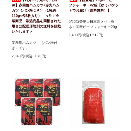
凍】赤四角ハムカツ+赤丸ハム
フジャーキー×2袋【ゆうパケッ
カツ（パン粉つき）（1枚約
トでお届け（送料無料）】
110g×各5枚入り） ＜注：冷
蔵商品、常温商品を同梱された
5/20新登場☆日本酒入り（香
場合は配送形態別の送料を頂戴
る）国産ビーフジャーキー20g
いたします＞
1,400円(税込1,512円)
業務用ハムカツ （パン粉付
き）です。
2,843円(税込3,070円)