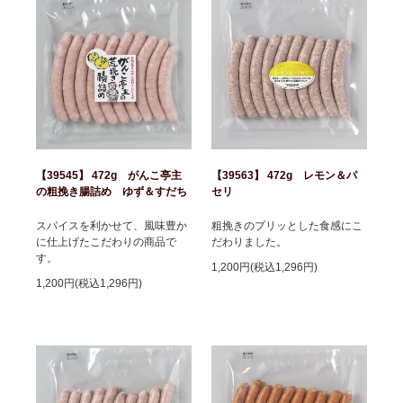
【39545】 472g がんこ亭主
【39563】 472g レモン＆パ
の粗挽き腸詰め ゆず＆すだち
セリ
スパイスを利かせて、風味豊か
粗挽きのプリッとした食感にこ
に仕上げたこだわりの商品で
だわりました。
す。
1,200円(税込1,296円)
1,200円(税込1,296円)