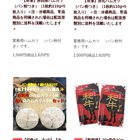
【冷凍】赤四角ハムカツ
【冷凍】赤丸ハムカツ
（パン粉つき）（1枚約110g×5
（パン粉つき）（1枚約110g×5
枚入り）＜注：冷蔵商品、常温
枚入り) ＜注：冷蔵商品、常温
商品を同梱された場合は配送形
商品を同梱された場合は配送形
態別に送料を頂戴いたします
態別に送料を頂戴いたします
＞
＞
業務用ハムカツ （パン粉付
業務用ハムカツ （パン粉付
き）です。
き）です。
1,500円(税込1,620円)
1,500円(税込1,620円)
【四角×5，丸×5】【冷
【新登場】20g和牛ビー