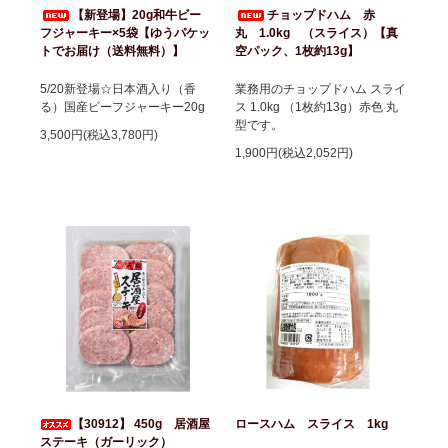
【新登場】20g和牛ビー
チョップドハム 赤
フジャーキー×5袋【ゆうパケッ
丸 1.0kg （スライス）【真
トでお届け（送料無料）】
空パック、1枚約13g】
5/20新登場☆日本酒入り（香
業務用のチョップドハム スライ
る）国産ビーフジャーキー20g
ス 1.0kg （1枚約13g）赤色 丸
型です。
3,500円(税込3,780円)
1,900円(税込2,052円)
【30912】 450g 居酒屋
ロースハム スライス 1kg
ステーキ（ガーリック）