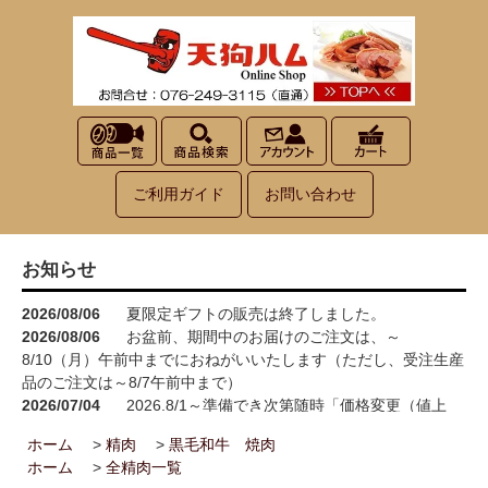
ご利用ガイド
お問い合わせ
お知らせ
2026/08/06
夏限定ギフトの販売は終了しました。
2026/08/06
お盆前、期間中のお届けのご注文は、～
8/10（月）午前中までにおねがいいたします（ただし、受注生産
品のご注文は～8/7午前中まで）
2026/07/04
2026.8/1～準備でき次第随時「価格変更（値上
げ）」をさせていただきます<(_ _)>
ホーム
>
精肉
>
黒毛和牛 焼肉
2026/05/15
お買い物が楽しくなる！100円お買い上げごとに1
ホーム
>
全精肉一覧
ポイント進呈→3ポイント進呈に！！