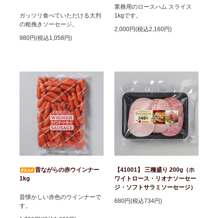
業務用のロースハム スライス
ガッツリ食べていただける大判
1kgです。
の粗挽きソーセージ。
2,000円(税込2,160円)
980円(税込1,058円)
昔ながらの赤ウインナー
【41001】 三種盛り 200g（ホ
1kg
ワイトロース・リオナソーセー
ジ・ソフトサラミソーセージ）
昔懐かしい赤色のウインナーで
680円(税込734円)
す。