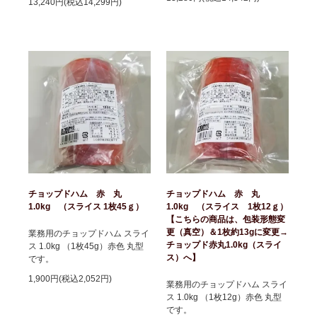
13,240円(税込14,299円)
チョップドハム 赤 丸
チョップドハム 赤 丸
1.0kg （スライス 1枚45ｇ）
1.0kg （スライス 1枚12ｇ）
【こちらの商品は、包装形態変
更（真空）＆1枚約13gに変更→
業務用のチョップドハム スライ
チョップド赤丸1.0kg（スライ
ス 1.0kg （1枚45g）赤色 丸型
ス）へ】
です。
1,900円(税込2,052円)
業務用のチョップドハム スライ
ス 1.0kg （1枚12g）赤色 丸型
です。