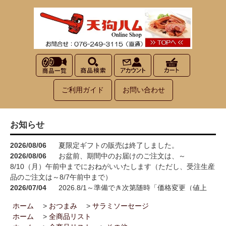
ご利用ガイド
お問い合わせ
お知らせ
2026/08/06
夏限定ギフトの販売は終了しました。
2026/08/06
お盆前、期間中のお届けのご注文は、～
8/10（月）午前中までにおねがいいたします（ただし、受注生産
品のご注文は～8/7午前中まで）
2026/07/04
2026.8/1～準備でき次第随時「価格変更（値上
げ）」をさせていただきます<(_ _)>
ホーム
>
おつまみ
>
サラミソーセージ
2026/05/15
お買い物が楽しくなる！100円お買い上げごとに1
ホーム
>
全商品リスト
ポイント進呈→3ポイント進呈に！！