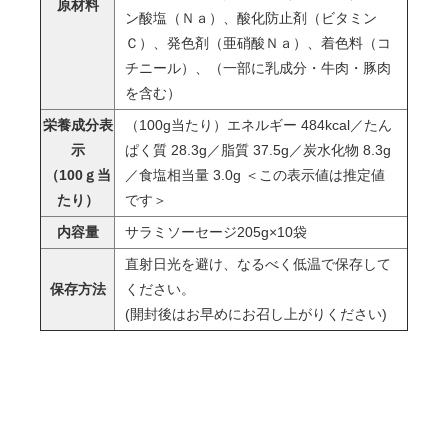
原材料
ン酸塩（Ｎａ）、酸化防止剤（ビタミン
Ｃ）、発色剤（亜硝酸Ｎａ）、着色料（コ
チニール）、（一部に乳成分・牛肉・豚肉
を含む）
栄養成分表
（100g当たり）エネルギー 484kcal／たん
示
ぱく質 28.3g／脂質 37.5g／炭水化物 8.3g
（100ｇ当
／食塩相当量 3.0g ＜この表示値は推定値
たり）
です＞
内容量
サラミソーセージ205g×10袋
直射日光を避け、なるべく低温で保存して
保存方法
ください。
(開封後はお早めにお召し上がりください)