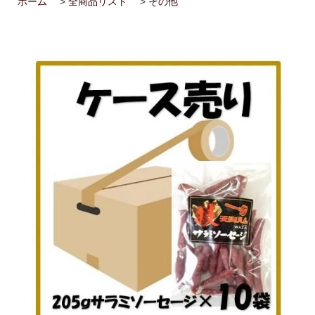
ホーム
>
全商品リスト
>
その他
2026/02/14
ハム屋（天狗ハム）の作るこだわり「ハムカツ」
が販売されました！
2025/08/29
「卸販売」を開始いたしました！まずはお問合せ
よりご相談下さい<(_ _)>
2025/07/14
お届け先1か所に付き10,800円（税込）以上ご購
入で送料無料(^^)/（ただし例外（冷凍商品を同梱された場合な
ど）もございます）
2025/07/14
会員登録後のお買い物がお得に！！ポイントにつ
いても変更しました<(_ _)>
2025/05/13
天狗ハムオンラインショップ会員様限定！
3％OFF商品を増やしました(^^)/
2025/01/05
「お肉」のご注文は「お急ぎ便」「当日出荷」の
対象外です。詳しくは各ページの「商品説明」欄をご確認くださ
い。
2025/01/05
【ご注意】配送をお急ぎの方は、日付指定をせず
に、備考欄にその旨をご記入ください。品物が準備出来次第、発
送させていただきます。
2025/01/05
「地域から元気に！！」天狗ハムでは【金沢市】
の「ふるさと納税返礼品」に提供しております。