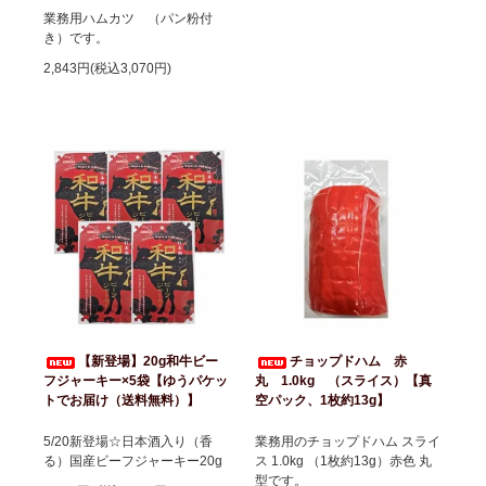
業務用ハムカツ （パン粉付
き）です。
2,843円(税込3,070円)
【新登場】20g和牛ビー
チョップドハム 赤
フジャーキー×5袋【ゆうパケッ
丸 1.0kg （スライス）【真
トでお届け（送料無料）】
空パック、1枚約13g】
5/20新登場☆日本酒入り（香
業務用のチョップドハム スライ
る）国産ビーフジャーキー20g
ス 1.0kg （1枚約13g）赤色 丸
型です。