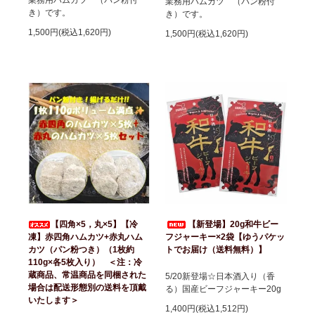
業務用ハムカツ （パン粉付
業務用ハムカツ （パン粉付
き）です。
き）です。
1,500円(税込1,620円)
1,500円(税込1,620円)
【四角×5，丸×5】【冷
【新登場】20g和牛ビー
凍】赤四角ハムカツ+赤丸ハム
フジャーキー×2袋【ゆうパケッ
カツ（パン粉つき）（1枚約
トでお届け（送料無料）】
110g×各5枚入り） ＜注：冷
蔵商品、常温商品を同梱された
5/20新登場☆日本酒入り（香
場合は配送形態別の送料を頂戴
る）国産ビーフジャーキー20g
いたします＞
1,400円(税込1,512円)