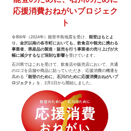
2026/02/14
ハム屋（天狗ハム）の作るこだわり「ハムカツ」
が販売されました！
応援消費おねがいプロジェク
2025/08/29
「卸販売」を開始いたしました！まずはお問合せ
よりご相談下さい<(_ _)>
ト
2025/07/14
お届け先1か所に付き10,800円（税込）以上ご購
入で送料無料(^^)/（ただし例外（冷凍商品を同梱された場合な
令和6年（2024年）能登半島地震を受け、
能登はもとよ
ど）もございます）
り、金沢以南の各市町においても、飲食店や観光に携わる
2025/07/14
会員登録後のお買い物がお得に！！ポイントにつ
事業者、県産品の製造・販売を行う事業者の売り上げが大
いても変更しました<(_ _)>
幅に減少するなど深刻な影響
を受けています。
2025/05/13
天狗ハムオンラインショップ会員様限定！
3％OFF商品を増やしました(^^)/
石川県ではこれを受けて、飲食店や販売店において、共通
2025/01/05
「お肉」のご注文は「お急ぎ便」「当日出荷」の
のロゴを店舗や商品に貼っていただき、応援消費の機運を
対象外です。詳しくは各ページの「商品説明」欄をご確認くださ
高める
「能登のために、石川のために応援消費おねがいプ
い。
ロジェクト」
を、2月1日から開始しました。
2025/01/05
【ご注意】配送をお急ぎの方は、日付指定をせず
に、備考欄にその旨をご記入ください。品物が準備出来次第、発
送させていただきます。
2025/01/05
「地域から元気に！！」天狗ハムでは【金沢市】
の「ふるさと納税返礼品」に提供しております。