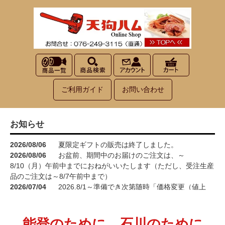
ご利用ガイド
お問い合わせ
お知らせ
2026/08/06
夏限定ギフトの販売は終了しました。
2026/08/06
お盆前、期間中のお届けのご注文は、～
8/10（月）午前中までにおねがいいたします（ただし、受注生産
品のご注文は～8/7午前中まで）
2026/07/04
2026.8/1～準備でき次第随時「価格変更（値上
げ）」をさせていただきます<(_ _)>
2026/05/15
お買い物が楽しくなる！100円お買い上げごとに1
ポイント進呈→3ポイント進呈に！！
能登のために、石川のために