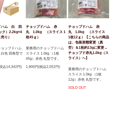
ドハム 白 四
チョップドハム 赤
チョップドハム 赤
ク）2.2kg×4
丸 1.0kg （スライス 1
丸 1.0kg （スライス
ス売り）
枚45ｇ）
1枚12ｇ）【こちらの商品
は、包装形態変更（真
空）＆1枚約13gに変更→
チョップドハム
業務用のチョップドハム
チョップド赤丸1.0kg（ス
kg 白色 四角型で
スライス 1.0kg （1枚
ライス）へ】
45g）赤色 丸型です。
(税込14,342円)
1,900円(税込2,052円)
業務用のチョップドハム
スライス 1.0kg （1枚
12g）赤色 丸型です。
SOLD OUT