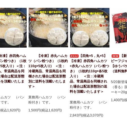
冷凍】赤四角ハム
【四角×5，丸×5】
【新
【冷凍】赤丸ハムカ
パン粉つき）（1枚
【冷凍】赤四角ハムカツ
ビーフジャ
ツ（パン粉つき）（1枚約
g×5枚入り）＜注：
+赤丸ハムカツ（パン粉つ
【ゆうパ
110g×5枚入り) ＜注：
品、常温商品を同
き）（1枚約110g×各5枚
（送料無
冷蔵商品、常温商品を同
た場合は配送形態
入り） ＜注：冷蔵商
梱された場合は配送形態
料を頂戴いたしま
品、常温商品を同梱され
別に送料を頂戴いたしま
5/20新
た場合は配送形態別の送
す＞
（香る）
料を頂戴いたします＞
ーキー20
ハムカツ （パン
業務用ハムカツ （パン
1,400円(
）です。
業務用ハムカツ （パン
粉付き）です。
粉付き）です。
(税込1,620円)
1,500円(税込1,620円)
2,843円(税込3,070円)