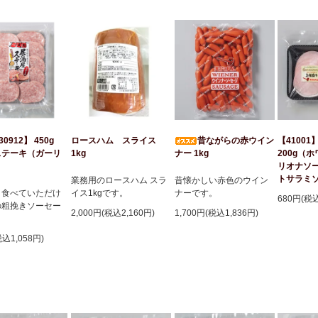
30912】 450g
昔ながらの赤ウイン
【41001
ロースハム スライス
ステーキ（ガーリ
ナー 1kg
200g（
1kg
リオナソ
トサラミ
昔懐かしい赤色のウイン
業務用のロースハム スラ
リ食べていただけ
ナーです。
イス1kgです。
680円(税
の粗挽きソーセー
1,700円(税込1,836円)
2,000円(税込2,160円)
税込1,058円)