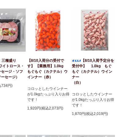
】 三種盛り
【8/10入荷分の受付で
【8/10入荷予定分を
ホワイトロース・
す】 【業務用】1.0kg
受付中】 1.0kg もぐ
ーセージ・ソフ
もぐもぐ（カクテル）ウ
もぐ（カクテル）ウイン
ソーセージ）
インナー（赤）
ナー
（白）
込734円)
コロッとしたウインナー
が1.0kgたっぷり入りお得
コロッとしたウインナー
です！
が1.0kgたっぷり入りお得
です！
1,920円(税込2,073円)
1,870円(税込2,019円)