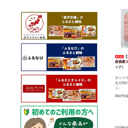
【
居酒屋
ック）
ガッツ
る大判
ジ。
980円(