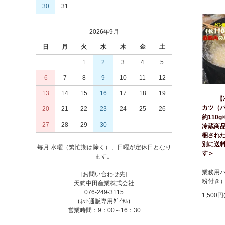
30
31
2026年9月
日
月
火
水
木
金
土
1
2
3
4
5
6
7
8
9
10
11
12
13
14
15
16
17
18
19
【
カツ（
20
21
22
23
24
25
26
約110
27
28
29
30
冷蔵商
梱され
別に送
毎月 水曜（繁忙期は除く）、日曜が定休日となり
す＞
ます。
業務用
[お問い合わせ先]
粉付き
天狗中田産業株式会社
076-249-3115
1,500円
(ﾈｯﾄ通販専用ﾀﾞｲﾔﾙ)
営業時間：9：00～16：30