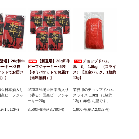
登場】20g和牛
【新登場】20g和牛
チョップドハム
ーキー×2袋
ビーフジャーキー×5袋
赤 丸 1.0kg （スライ
ケットでお届け
【ゆうパケットでお届け
ス）【真空パック、1枚約
料）】
（送料無料）】
13g】
登場☆日本酒入り
5/20新登場☆日本酒入り
業務用のチョップドハム
国産ビーフジャ
（香る）国産ビーフジャ
スライス 1.0kg （1枚約
g
ーキー20g
13g）赤色 丸型です。
税込1,512円)
3,500円(税込3,780円)
1,900円(税込2,052円)