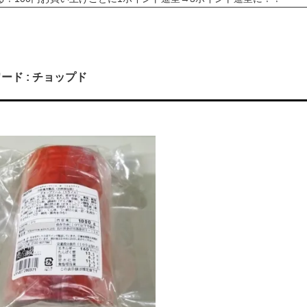
の作るこだわり「ハムカツ」が販売されました！
しました！まずはお問合せよりご相談下さい<(_ _)>
10,800円（税込）以上ご購入で送料無料(^^)/（ただし例外（冷凍
がお得に！！ポイントについても変更しました<(_ _)>
ード : チョップド
ョップ会員様限定！3％OFF商品を増やしました(^^)/
「お急ぎ便」「当日出荷」の対象外です。詳しくは各ページの「商品説
急ぎの方は、日付指定をせずに、備考欄にその旨をご記入ください。品
！」天狗ハムでは【金沢市】の「ふるさと納税返礼品」に提供しており