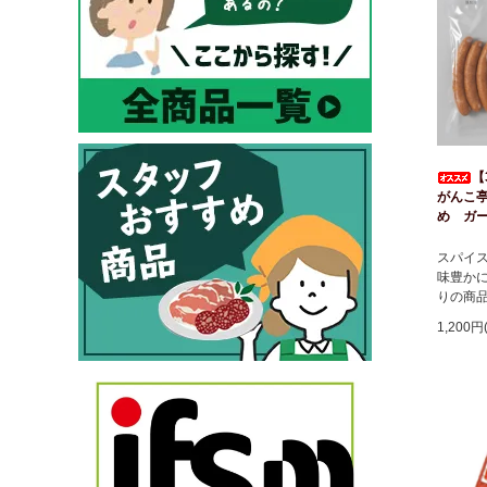
【
がんこ
め ガ
スパイ
味豊か
りの商
1,200円