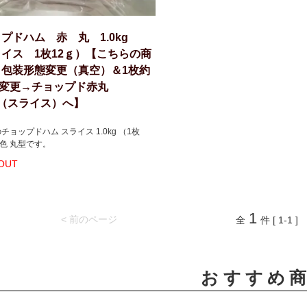
プドハム 赤 丸 1.0kg
イス 1枚12ｇ）【こちらの商
、包装形態変更（真空）＆1枚約
に変更→チョップド赤丸
kg（スライス）へ】
チョップドハム スライス 1.0kg （1枚
赤色 丸型です。
OUT
1
< 前のページ
全
件 [ 1-1 ]
おすすめ