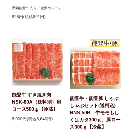
天狗能登牛入り「金沢カレー」
825円(税込891円)
能登牛 すき焼き肉
能登牛・能登豚 しゃぶ
NSK-80A（送料別）肩
しゃぶセット(送料込)
ロース500ｇ【冷蔵】
NNS-50B 牛モモもし
8,000円(税込8,640円)
くはカタ300ｇ、豚ロー
ス300ｇ【冷蔵】