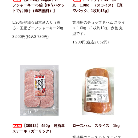
フジャーキー×5袋【ゆうパケッ
丸 1.0kg （スライス）【真
トでお届け（送料無料）】
空パック、1枚約13g】
5/20新登場☆日本酒入り（香
業務用のチョップドハム スライ
る）国産ビーフジャーキー20g
ス 1.0kg （1枚約13g）赤色 丸
型です。
3,500円(税込3,780円)
1,900円(税込2,052円)
【30912】 450g 居酒屋
ロースハム スライス 1kg
ステーキ（ガーリック）
業務用のロースハム スライス