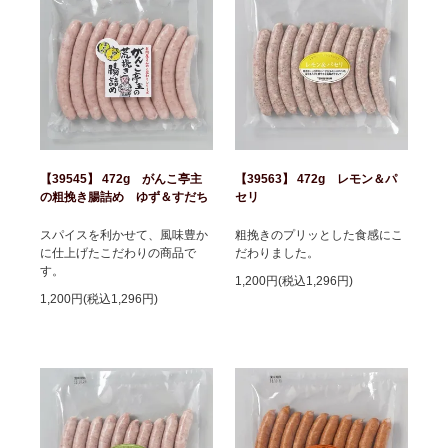
【39545】 472g がんこ亭主
【39563】 472g レモン＆パ
の粗挽き腸詰め ゆず＆すだち
セリ
スパイスを利かせて、風味豊か
粗挽きのプリッとした食感にこ
に仕上げたこだわりの商品で
だわりました。
す。
1,200円(税込1,296円)
1,200円(税込1,296円)