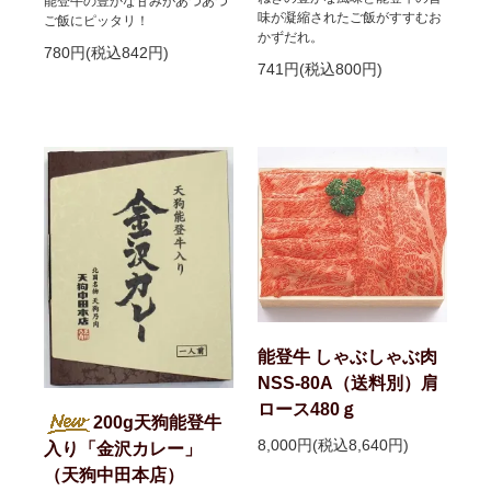
能登牛の豊かな甘みがあつあつ
味が凝縮されたご飯がすすむお
ご飯にピッタリ！
かずだれ。
780円(税込842円)
741円(税込800円)
能登牛 しゃぶしゃぶ肉
NSS-80A（送料別）肩
ロース480ｇ
200g天狗能登牛
8,000円(税込8,640円)
入り「金沢カレー」
（天狗中田本店）