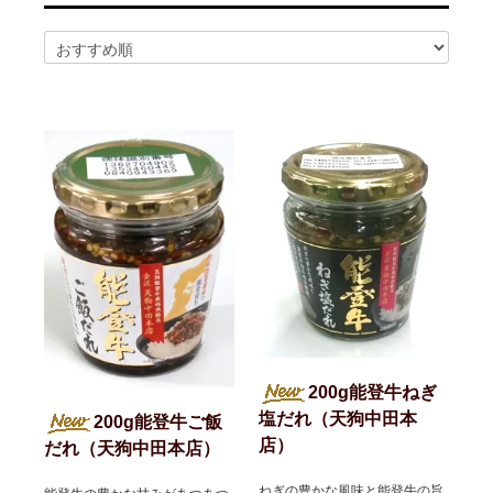
2026/02/14
ハム屋（天狗ハム）の作るこだわり「ハムカツ」
が販売されました！
2025/08/29
「卸販売」を開始いたしました！まずはお問合せ
よりご相談下さい<(_ _)>
2025/07/14
お届け先1か所に付き10,800円（税込）以上ご購
入で送料無料(^^)/（ただし例外（冷凍商品を同梱された場合な
ど）もございます）
2025/07/14
会員登録後のお買い物がお得に！！ポイントにつ
いても変更しました<(_ _)>
2025/05/13
天狗ハムオンラインショップ会員様限定！
3％OFF商品を増やしました(^^)/
2025/01/05
「お肉」のご注文は「お急ぎ便」「当日出荷」の
対象外です。詳しくは各ページの「商品説明」欄をご確認くださ
い。
2025/01/05
【ご注意】配送をお急ぎの方は、日付指定をせず
に、備考欄にその旨をご記入ください。品物が準備出来次第、発
送させていただきます。
200g能登牛ねぎ
2025/01/05
「地域から元気に！！」天狗ハムでは【金沢市】
塩だれ（天狗中田本
200g能登牛ご飯
の「ふるさと納税返礼品」に提供しております。
店）
だれ（天狗中田本店）
ねぎの豊かな風味と能登牛の旨