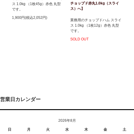
チョップド赤丸1.0kg（スライ
ス 1.0kg （1枚45g）赤色 丸型
ス）へ】
です。
1,900円(税込2,052円)
業務用のチョップドハム スライ
ス 1.0kg （1枚12g）赤色 丸型
です。
SOLD OUT
営業日カレンダー
2026年8月
日
月
火
水
木
金
土