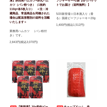
凍】赤四角ハムカツ+赤丸ハム
フジャーキー×2袋【ゆうパケッ
カツ（パン粉つき）（1枚約
トでお届け（送料無料）】
110g×各5枚入り） ＜注：冷
蔵商品、常温商品を同梱された
5/20新登場☆日本酒入り（香
場合は配送形態別の送料を頂戴
る）国産ビーフジャーキー20g
いたします＞
1,400円(税込1,512円)
業務用ハムカツ （パン粉付
き）です。
2,843円(税込3,070円)
【新登場】20g和牛ビー
チョップドハム 赤